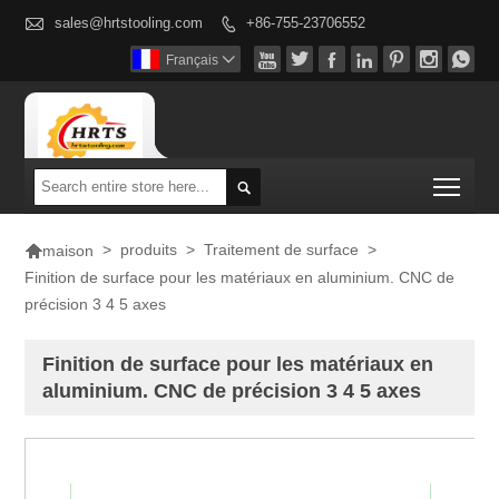

sales@hrtstooling.com
+86-755-23706552








Français

Togg


>
produits
>
Traitement de surface
>
maison
Finition de surface pour les matériaux en aluminium. CNC de
précision 3 4 5 axes
Finition de surface pour les matériaux en
aluminium. CNC de précision 3 4 5 axes