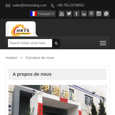

sales@hrtstooling.com
+86-755-23706552








Français

Togg

maison
>
A propos de nous
A propos de nous