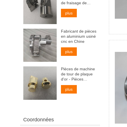
de fraisage de
tournage non
standard
plus
Fabricant de pièces
en aluminium usiné
cnc en Chine
plus
Pièces de machine
de tour de plaque
d'or - Pièces
tournées sur
mesure
plus
Coordonnées