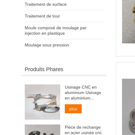
Traitement de surface
Traitement de tour
Moule composé de moulage par
injection en plastique
Moulage sous pression
Produits Phares
Usinage CNC en
aluminium Usinage
en aluminium
Service d'usinage
CNC en aluminium
plus
Pièce de rechange
en acier usinée cnc