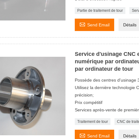
Partie de traitement de tour
Ser

Send Email
Détails
Service d'usinage CNC
numérique par ordinat
par ordinateur de tour
Possède des centres d'usinage 3
Utilisez la dernière technologie
précision;
Prix ​​compétitif
Services après-vente de premièr
Traitement de tour
CNC de trait

Send Email
Détails