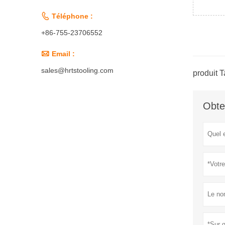

Téléphone :
+86-755-23706552

Email :
sales@hrtstooling.com
produit T
Obte