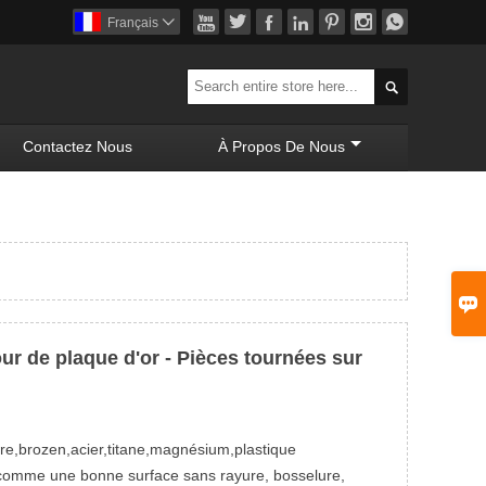







Français


Contactez Nous
À Propos De Nous

ur de plaque d'or - Pièces tournées sur
vre,brozen,acier,titane,magnésium,plastique
ls comme une bonne surface sans rayure, bosselure,