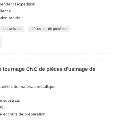
ndant l'expédition
rience
tion rapide
composants cnc
pièces cnc de précision
de tournage CNC de pièces d'usinage de
antités de matériau métallique
e substrats
00
ge et coûts de préparation