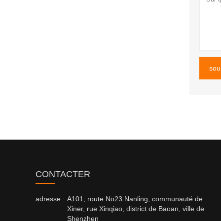
sou
CONTACTER
adresse :
A101, route No23 Nanling, communauté de
Xiner, rue Xinqiao, district de Baoan, ville de
Shenzhen