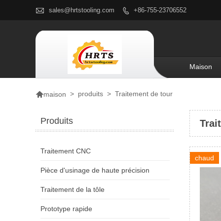

sales@hrtstooling.com
+86-755-23706552

Maison

>
produits
>
Traitement de tour
maison
Produits
Trai
Traitement CNC
chaud
Pièce d'usinage de haute précision
Traitement de la tôle
Prototype rapide