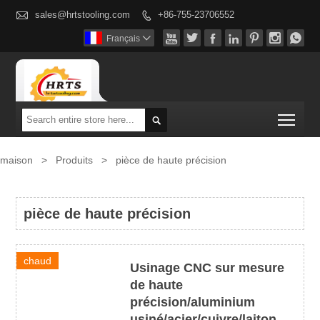

sales@hrtstooling.com
+86-755-23706552








Français

Togg

maison
>
Produits
>
pièce de haute précision
pièce de haute précision
chaud
Usinage CNC sur mesure
de haute
précision/aluminium
usiné/acier/cuivre/laiton