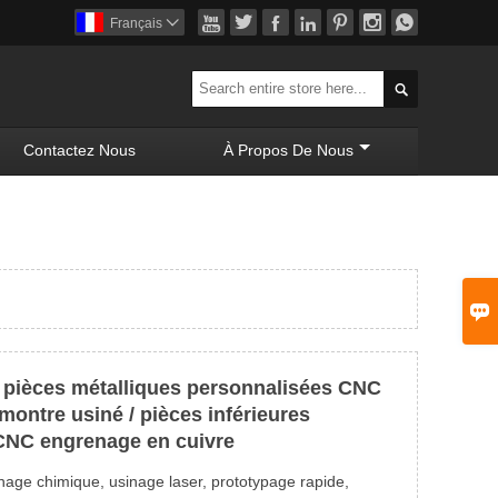







Français


Contactez Nous
À Propos De Nous

 pièces métalliques personnalisées CNC
montre usiné / pièces inférieures
CNC engrenage en cuivre
nage chimique, usinage laser, prototypage rapide,