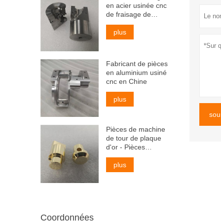
en acier usinée cnc
de fraisage de
tournage non
standard
plus
Fabricant de pièces
en aluminium usiné
cnc en Chine
plus
sou
Pièces de machine
de tour de plaque
d'or - Pièces
tournées sur
mesure
plus
Coordonnées