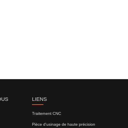
OUS
LIENS
Traitement CNC
Pièce d'usinage de haute précision