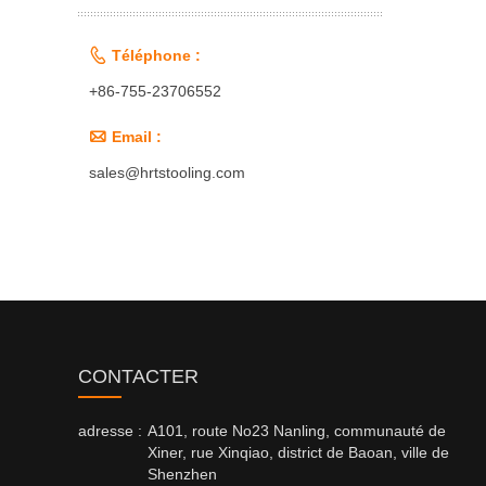

Téléphone :
+86-755-23706552

Email :
sales@hrtstooling.com
CONTACTER
adresse :
A101, route No23 Nanling, communauté de
Xiner, rue Xinqiao, district de Baoan, ville de
Shenzhen