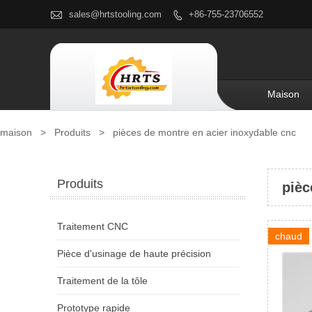

sales@hrtstooling.com
+86-755-23706552

Maison
maison
>
Produits
>
pièces de montre en acier inoxydable cnc
Produits
pièc
Traitement CNC
chaud
Pièce d'usinage de haute précision
Traitement de la tôle
Prototype rapide