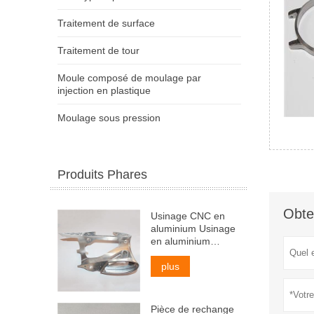
Traitement de surface
Traitement de tour
Moule composé de moulage par
injection en plastique
Moulage sous pression
Produits Phares
Obte
Usinage CNC en
aluminium Usinage
en aluminium
Service d'usinage
CNC en aluminium
plus
Pièce de rechange